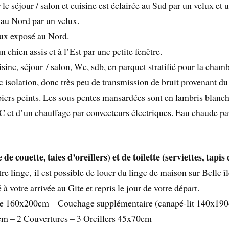
le séjour / salon et cuisine est éclairée au Sud par un velux et u
, au Nord par un velux.
elux exposé au Nord.
 chien assis et à l’Est par une petite fenêtre.
isine, séjour / salon, Wc, sdb, en parquet stratifié pour la chamb
c isolation, donc très peu de transmission de bruit provenant du
apiers peints. Les sous pentes mansardées sont en lambris blanch
et d’un chauffage par convecteurs électriques. Eau chaude pa
de couette, taies d’oreillers) et de toilette (serviettes, tapi
re linge, il est possible de louer du linge de maison sur Belle î
à votre arrivée au Gite et repris le jour de votre départ.
Size 160x200cm – Couchage supplémentaire (canapé-lit 140x19
cm – 2 Couvertures – 3 Oreillers 45x70cm