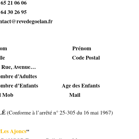
6 06
6 95
egoelan.fr
Nom Prénom
Code Postal
Avenue…
dultes
nts Age des Enfants
b Mail
BLÉ
(Conforme à l’arrêté n° 25-305 du 16 mai 1967)
“
Les Ajoncs
“