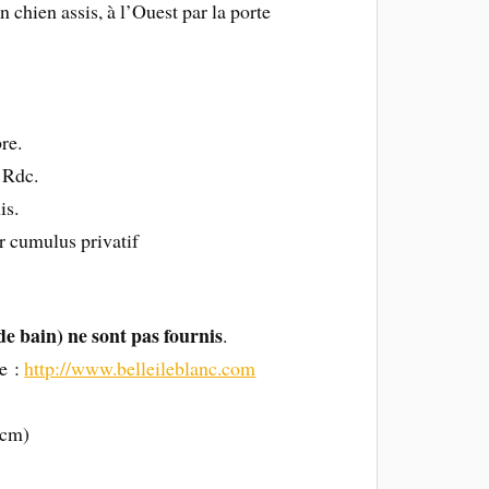
n chien assis, à l’Ouest par la porte
re.
 Rdc.
is.
r cumulus privatif
s de bain) ne sont pas fournis
.
le :
http://www.belleileblanc.com
0cm)