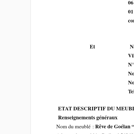
06 65 21 0
01 64 30 2
contact@reved
Et
Ville 
N° Rue, 
Nombre d’A
Nombre d’Enfa
Tel Mo
ETAT DESCRIPTIF DU MEU
Renseignements généraux
Rêve de Goélan 
Nom du meublé :