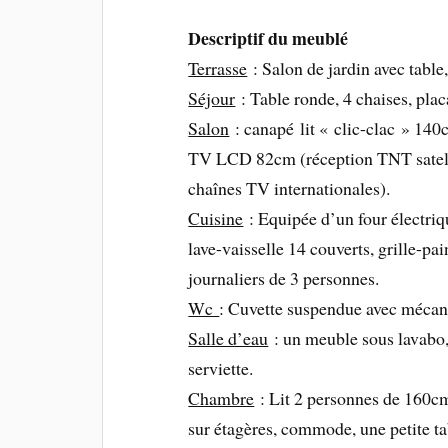
Descriptif du meublé
Terrasse
: Salon de jardin avec table,
Séjour
: Table ronde, 4 chaises, pla
Salon
: canapé lit « clic-clac » 140c
TV LCD 82cm (réception TNT satelli
chaînes TV internationales).
Cuisine
: Equipée d’un four électriqu
lave-vaisselle 14 couverts, grille-pai
journaliers de 3 personnes.
Wc
: Cuvette suspendue avec mécani
Salle d’eau
: un meuble sous lavabo,
serviette.
Chambre
: Lit 2 personnes de 160cm
sur étagères, commode, une petite ta