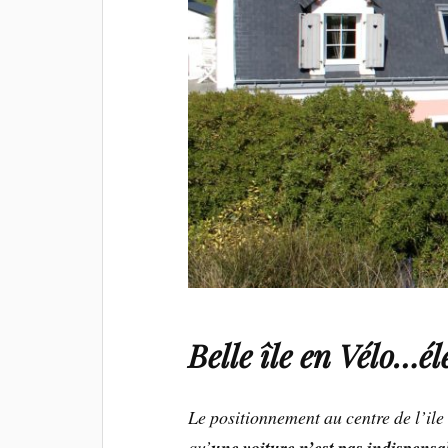
Belle île en Vélo…é
Le positionnement au centre de l’ile
qu’
une voiture n’est pas indispensa