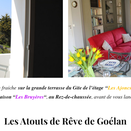
n fraiche
sur la grande terrasse du Gite de l’étage
“
Les Ajonc
maison “
Les Bruyères
“
,
au
Rez-de-chaussée
, avant de vous la
Les Atouts de Rêve de Goélan